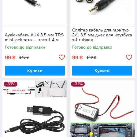
Сплітер кабель для гарнітур
Аудіокабель AUX 3.5 мм TRS
2x1 3.5 мм джек для ноутбука
mini-jack тато — тато 1.4 м
з 1 гніздом
Готово до відправки
Готово до відправки
99
99
₴
₴
149 ₴
149 ₴
Купити
Купити
–33%
–31%