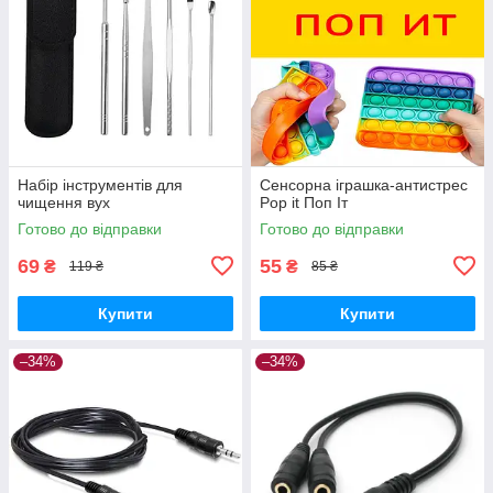
Набір інструментів для
Сенсорна іграшка-антистрес
чищення вух
Pop it Поп Іт
Готово до відправки
Готово до відправки
69
55
₴
₴
119 ₴
85 ₴
Купити
Купити
–34%
–34%