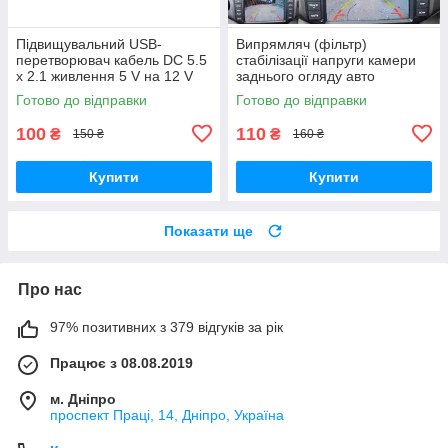
Підвищувальний USB-
Випрямляч (фільтр)
перетворювач кабель DC 5.5
стабілізації напруги камери
х 2.1 живлення 5 V на 12 V
заднього огляду авто
Готово до відправки
Готово до відправки
100
110
₴
₴
150 ₴
160 ₴
Купити
Купити
Показати ще
Про нас
97% позитивних з 379 відгуків за рік
Працює з 08.08.2019
м. Дніпро
проспект Праці, 14, Дніпро, Україна