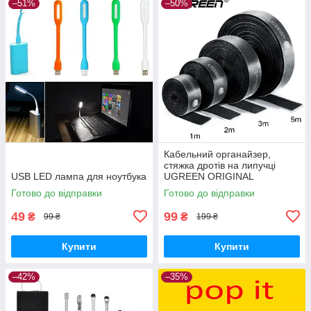
–51%
–50%
Кабельний органайзер,
стяжка дротів на липучці
USB LED лампа для ноутбука
UGREEN ORIGINAL
Готово до відправки
Готово до відправки
49
99
₴
₴
99 ₴
199 ₴
Купити
Купити
–42%
–35%