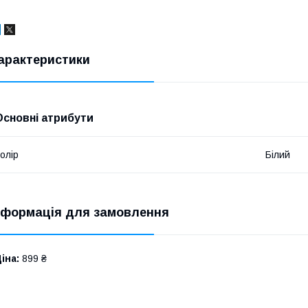
арактеристики
Основні атрибути
олір
Білий
нформація для замовлення
іна:
899 ₴