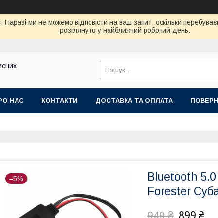
. Наразі ми не можемо відповісти на ваш запит, оскільки перебув
розглянуто у найближчий робочий день.
исних
РО НАС
КОНТАКТИ
ДОСТАВКА ТА ОПЛАТА
ПОВЕРН
Bluetooth 5.
–5%
Forester Суб
899 ₴
949 ₴