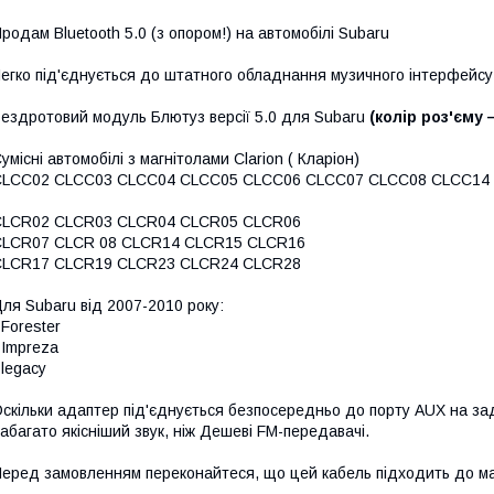
родам Bluetooth 5.0 (з опором!) на автомобілі Subaru
егко під'єднується до штатного обладнання музичного інтерфейсу
ездротовий модуль Блютуз версії 5.0 для Subaru
(колір роз'єму 
умісні автомобілі з магнітолами Clarion ( Кларіон)
CLCC02 CLCC03 CLCC04 CLCC05 CLCC06 CLCC07 CLCC08 CLCC14
CLCR02 CLCR03 CLCR04 CLCR05 CLCR06
CLCR07 CLCR 08 CLCR14 CLCR15 CLCR16
CLCR17 CLCR19 CLCR23 CLCR24 CLCR28
ля Subaru від 2007-2010 року:
 Forester
 Impreza
 legacy
скільки адаптер під'єднується безпосередньо до порту AUX на зад
абагато якісніший звук, ніж Дешеві FM-передавачі.
еред замовленням переконайтеся, що цей кабель підходить до ма