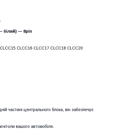
.
— білий) — 8pin
 CLCC15 CLCC16 CLCC17 CLCC18 CLCC20
ній частині центрального блока, він забезпечує
гнітоли вашого автомобіля.