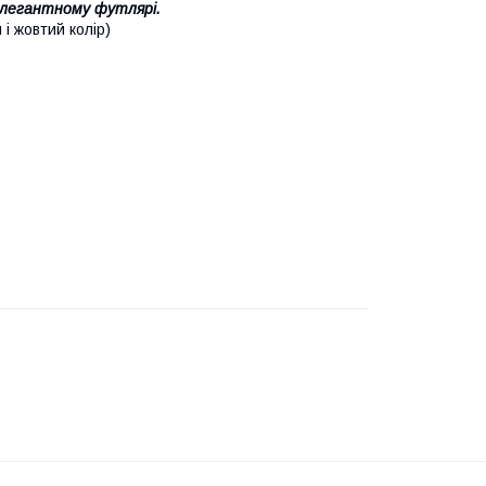
 елегантному футлярі.
і жовтий колір)