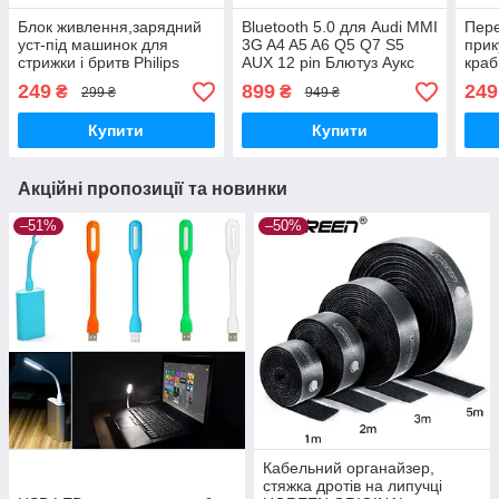
Блок живлення,зарядний
Bluetooth 5.0 для Audi MMI
Пере
уст-під машинок для
3G A4 A5 A6 Q5 Q7 S5
прик
стрижки і бритв Philips
AUX 12 pin Блютуз Аукс
краб
авто
249
899
249
₴
₴
299 ₴
949 ₴
Купити
Купити
Акційні пропозиції та новинки
–51%
–50%
Кабельний органайзер,
стяжка дротів на липучці