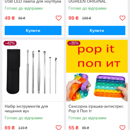
USB LED лампа для ноутбука
UGREEN ORIGINAL
Готово до відправки
Готово до відправки
49
99
₴
₴
99 ₴
199 ₴
Купити
Купити
–42%
–35%
Набір інструментів для
Сенсорна іграшка-антистрес
чищення вух
Pop it Поп Іт
Готово до відправки
Готово до відправки
69
55
₴
₴
119 ₴
85 ₴