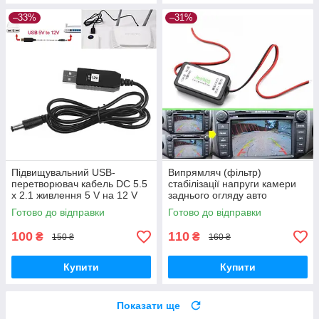
–33%
–31%
Підвищувальний USB-
Випрямляч (фільтр)
перетворювач кабель DC 5.5
стабілізації напруги камери
х 2.1 живлення 5 V на 12 V
заднього огляду авто
Готово до відправки
Готово до відправки
100
110
₴
₴
150 ₴
160 ₴
Купити
Купити
Показати ще