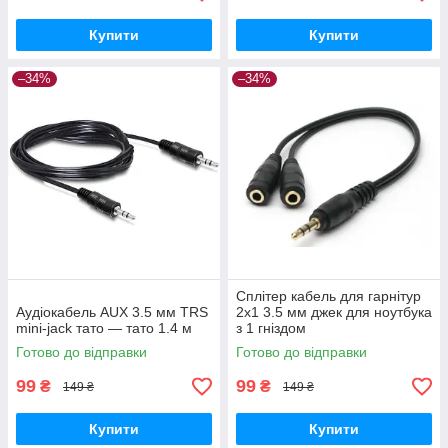
Купити
Купити
–34%
–34%
Сплітер кабель для гарнітур
Аудіокабель AUX 3.5 мм TRS
2x1 3.5 мм джек для ноутбука
mini-jack тато — тато 1.4 м
з 1 гніздом
Готово до відправки
Готово до відправки
99
99
₴
₴
149 ₴
149 ₴
Купити
Купити