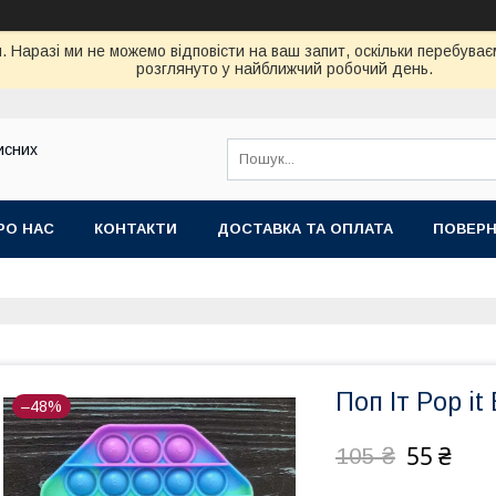
. Наразі ми не можемо відповісти на ваш запит, оскільки перебув
розглянуто у найближчий робочий день.
исних
РО НАС
КОНТАКТИ
ДОСТАВКА ТА ОПЛАТА
ПОВЕРН
Поп Іт Pop it
–48%
55 ₴
105 ₴