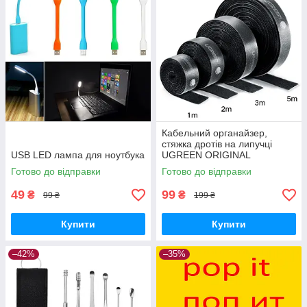
Кабельний органайзер,
стяжка дротів на липучці
USB LED лампа для ноутбука
UGREEN ORIGINAL
Готово до відправки
Готово до відправки
49
99
₴
₴
99 ₴
199 ₴
Купити
Купити
–42%
–35%