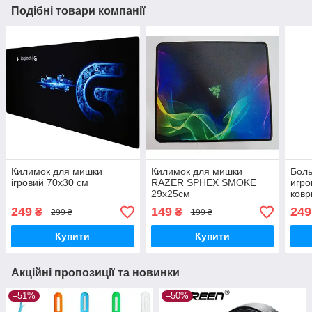
Подібні товари компанії
Килимок для мишки
Килимок для мишки
Боль
ігровий 70х30 см
RAZER SPHEX SMOKE
игро
29х25см
ков
70х
249
149
249
₴
₴
299 ₴
199 ₴
Купити
Купити
Акційні пропозиції та новинки
–51%
–50%