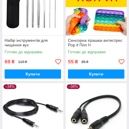
Набір інструментів для
Сенсорна іграшка-антистрес
чищення вух
Pop it Поп Іт
Готово до відправки
Готово до відправки
69
55
₴
₴
119 ₴
85 ₴
Купити
Купити
–34%
–34%