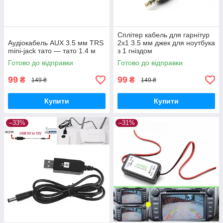
Сплітер кабель для гарнітур
Аудіокабель AUX 3.5 мм TRS
2x1 3.5 мм джек для ноутбука
mini-jack тато — тато 1.4 м
з 1 гніздом
Готово до відправки
Готово до відправки
99
99
₴
₴
149 ₴
149 ₴
Купити
Купити
–33%
–31%