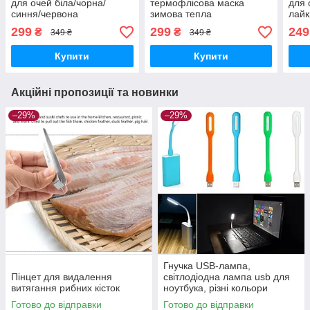
для очей біла/чорна/
термофлісова маска
для 
синня/червона
зимова тепла
лайк
підшоломник
підшоломник
299
299
249
₴
₴
349 ₴
349 ₴
Купити
Купити
Акційні пропозиції та новинки
–29%
–29%
Гнучка USB-лампа,
Пінцет для видалення
світлодіодна лампа usb для
витягання рибних кісток
ноутбука, різні кольори
Готово до відправки
Готово до відправки