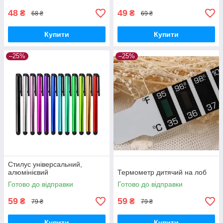
48
49
₴
₴
68 ₴
69 ₴
Купити
Купити
–25%
–25%
Стилус універсальний,
алюмінієвий
Термометр дитячий на лоб
Готово до відправки
Готово до відправки
59
59
₴
₴
79 ₴
79 ₴
Купити
Купити