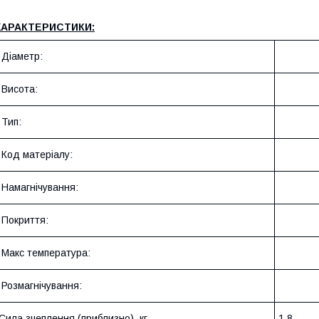
ХАРАКТЕРИСТИКИ:
Діаметр:
Висота:
Тип:
Код матеріалу:
Намагнічування:
Покриття:
Макс температура:
Розмагнічування:
Сила зчеплення (приблизно), кг
1.8