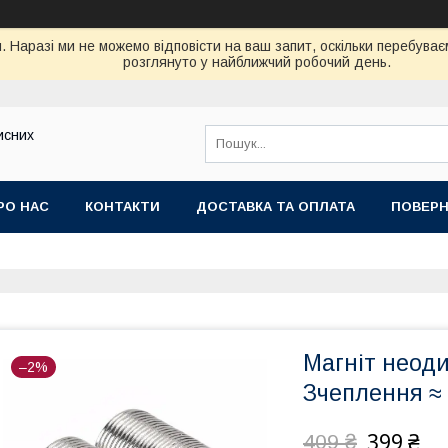
. Наразі ми не можемо відповісти на ваш запит, оскільки перебув
розглянуто у найближчий робочий день.
исних
РО НАС
КОНТАКТИ
ДОСТАВКА ТА ОПЛАТА
ПОВЕРН
Магніт неод
–2%
Зчеплення ≈ 1
399 ₴
409 ₴