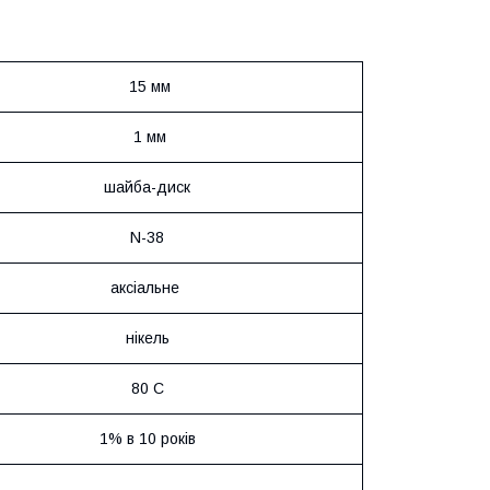
15 мм
1 мм
шайба-диск
N-38
аксіальне
нікель
80 С
1% в 10 років