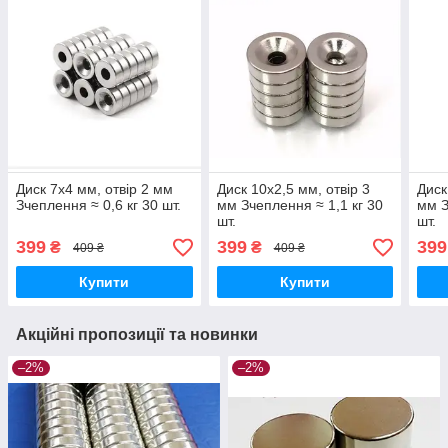
Диск 7х4 мм, отвір 2 мм
Диск 10х2,5 мм, отвір 3
Диск
Зчеплення ≈ 0,6 кг 30 шт.
мм Зчеплення ≈ 1,1 кг 30
мм З
шт.
шт.
399
399
399
₴
₴
409 ₴
409 ₴
Купити
Купити
Акційні пропозиції та новинки
–2%
–2%