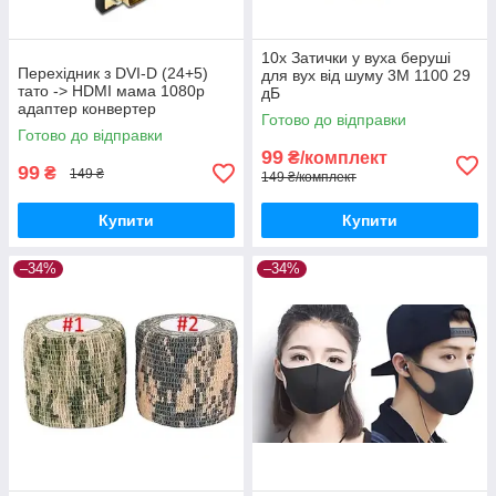
10x Затички у вуха беруші
Перехідник з DVI-D (24+5)
для вух від шуму 3M 1100 29
тато -> HDMI мама 1080p
дБ
адаптер конвертер
Готово до відправки
Готово до відправки
99
₴/комплект
99
₴
149 ₴
149 ₴/комплект
Купити
Купити
–34%
–34%