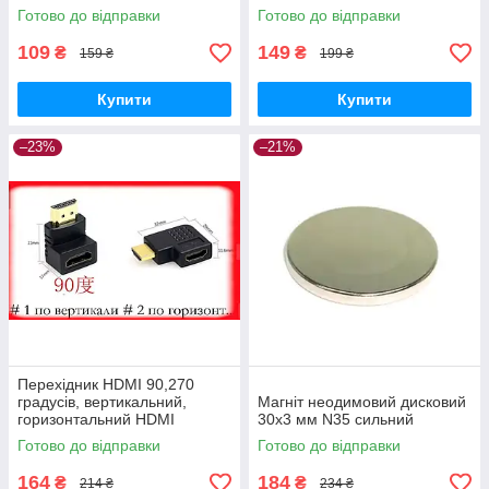
пішохода
Готово до відправки
Готово до відправки
109
149
₴
₴
159 ₴
199 ₴
Купити
Купити
–23%
–21%
Перехідник HDMI 90,270
градусів, вертикальний,
Магніт неодимовий дисковий
горизонтальний HDMI
30x3 мм N35 сильний
Готово до відправки
Готово до відправки
164
184
₴
₴
214 ₴
234 ₴