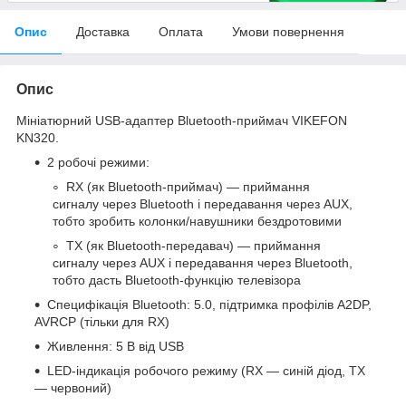
Опис
Доставка
Оплата
Умови повернення
Опис
Мініатюрний USB-адаптер Bluetooth-приймач VIKEFON
KN320.
2 робочі режими:
RX (як Bluetooth-приймач) — приймання
сигналу через Bluetooth і передавання через AUX,
тобто зробить колонки/навушники бездротовими
TX (як Bluetooth-передавач) — приймання
сигналу через AUX і передавання через Bluetooth,
тобто дасть Bluetooth-функцію телевізора
Специфікація Bluetooth: 5.0, підтримка профілів A2DP,
AVRCP (тільки для RX)
Живлення: 5 В від USB
LED-індикація робочого режиму (RX — синій діод, TX
— червоний)