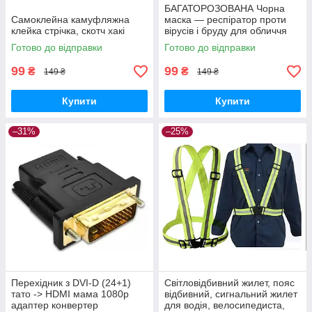
БАГАТОРОЗОВАНА Чорна
Самоклейна камуфляжна
маска — респіратор проти
клейка стрічка, скотч хакі
вірусів і бруду для обличчя
РМ2.5 як баф
Готово до відправки
Готово до відправки
99
99
₴
₴
149 ₴
149 ₴
Купити
Купити
–31%
–25%
Перехідник з DVI-D (24+1)
Світловідбивний жилет, пояс
тато -> HDMI мама 1080p
відбивний, сигнальний жилет
адаптер конвертер
для водія, велосипедиста,