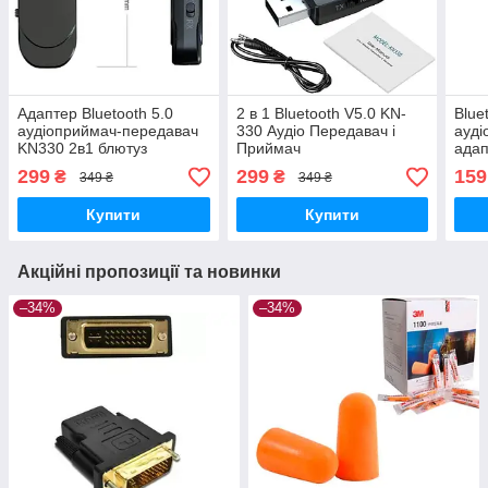
Адаптер Bluetooth 5.0
2 в 1 Bluetooth V5.0 KN-
Blue
аудіоприймач-передавач
330 Аудіо Передавач і
ауді
KN330 2в1 блютуз
Приймач
адап
(Transmitter+Receiver)
звук
299
299
159
₴
₴
349 ₴
349 ₴
Адаптер
Купити
Купити
Акційні пропозиції та новинки
–34%
–34%