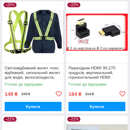
–25%
–23%
Світловідбивний жилет, пояс
Перехідник HDMI 90,270
відбивний, сигнальний жилет
градусів, вертикальний,
для водія, велосипедиста,
горизонтальний HDMI
пішохода
Готово до відправки
Готово до відправки
149
164
₴
₴
199 ₴
214 ₴
Купити
Купити
–21%
–21%