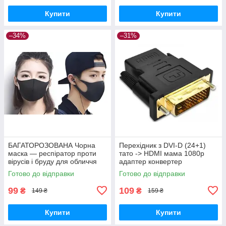
Купити
Купити
–34%
–31%
БАГАТОРОЗОВАНА Чорна
Перехідник з DVI-D (24+1)
маска — респіратор проти
тато -> HDMI мама 1080p
вірусів і бруду для обличчя
адаптер конвертер
РМ2.5 як баф
Готово до відправки
Готово до відправки
99
109
₴
₴
149 ₴
159 ₴
Купити
Купити