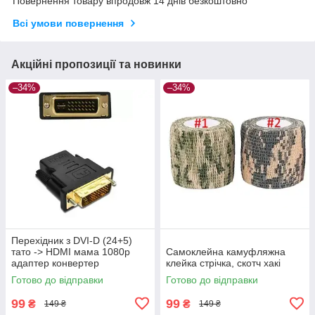
Повернення товару впродовж 14 днів безкоштовно
Всі умови повернення
Акційні пропозиції та новинки
–34%
–34%
Перехідник з DVI-D (24+5)
тато -> HDMI мама 1080p
Самоклейна камуфляжна
адаптер конвертер
клейка стрічка, скотч хакі
Готово до відправки
Готово до відправки
99
99
₴
₴
149 ₴
149 ₴