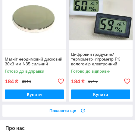
Цифровий градусник/
Магніт неодимовий дисковий
термометр+гігрометр РК
30x3 мм N35 сильний
вологомір електронний
Готово до відправки
Готово до відправки
184
184
₴
₴
234 ₴
234 ₴
Купити
Купити
Показати ще
Про нас