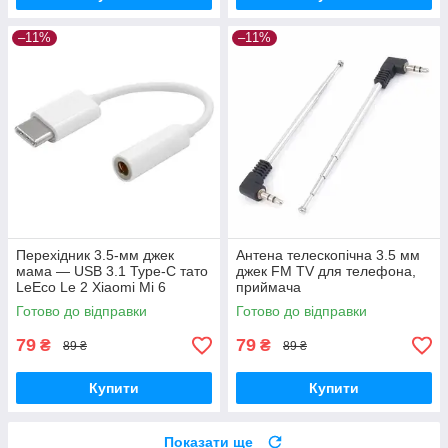
–11%
–11%
Перехідник 3.5-мм джек
Антена телескопічна 3.5 мм
мама — USB 3.1 Type-C тато
джек FM TV для телефона,
LeEco Le 2 Xiaomi Mi 6
приймача
Готово до відправки
Готово до відправки
79
79
₴
₴
89 ₴
89 ₴
Купити
Купити
Показати ще