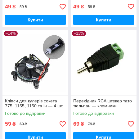
49
49
₴
₴
59 ₴
59 ₴
Купити
Купити
–14%
–13%
Кліпси для кулерів сокета
Перехідник RCA штекер тато
775, 1155, 1150 та ін — 4 шт.
тюльпан — клемники
Готово до відправки
Готово до відправки
59
69
₴
₴
69 ₴
79 ₴
Купити
Купити