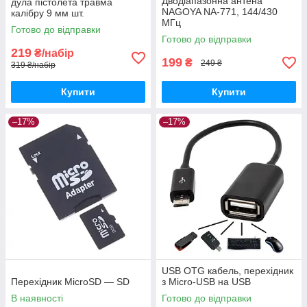
Дводіапазонна антена
дула пістолета травма
NAGOYA NA-771, 144/430
калібру 9 мм шт.
МГц
Готово до відправки
Готово до відправки
219
₴/набір
199
₴
249 ₴
319 ₴/набір
Купити
Купити
–17%
–17%
USB OTG кабель, перехідник
Перехідник MicroSD — SD
з Micro-USB на USB
В наявності
Готово до відправки