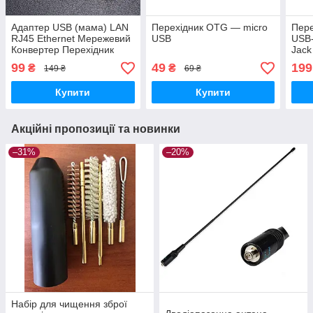
Адаптер USB (мама) LAN
Перехідник OTG — micro
Пере
RJ45 Ethernet Мережевий
USB
USB-
Конвертер Перехідник
Jack
для 
99
49
199
₴
₴
149 ₴
69 ₴
прос
Купити
Купити
Акційні пропозиції та новинки
–31%
–20%
Набір для чищення зброї