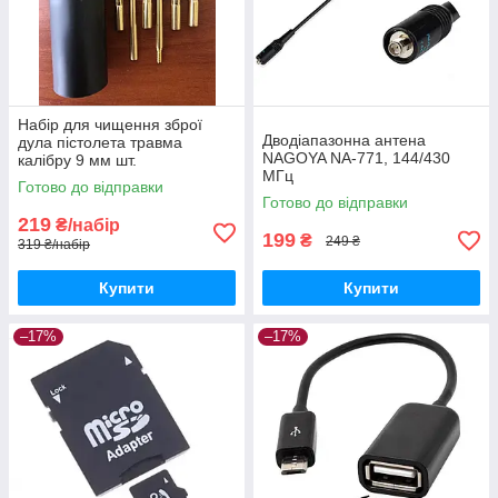
Набір для чищення зброї
Дводіапазонна антена
дула пістолета травма
NAGOYA NA-771, 144/430
калібру 9 мм шт.
МГц
Готово до відправки
Готово до відправки
219
₴/набір
199
₴
249 ₴
319 ₴/набір
Купити
Купити
–17%
–17%