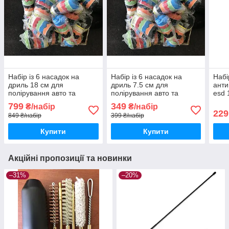
Набір із 6 насадок на
Набір із 6 насадок на
Набі
дриль 18 см для
дриль 7.5 см для
анти
полірування авто та
полірування авто та
esd 
шліфувальний диск
шліфувальний диск
799
349
₴/набір
₴/набір
229
849 ₴/набір
399 ₴/набір
Купити
Купити
Акційні пропозиції та новинки
–31%
–20%