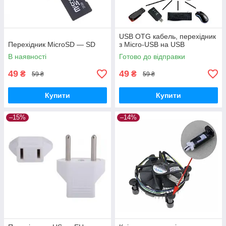
USB OTG кабель, перехідник
Перехідник MicroSD — SD
з Micro-USB на USB
В наявності
Готово до відправки
49
49
₴
₴
59 ₴
59 ₴
Купити
Купити
–15%
–14%