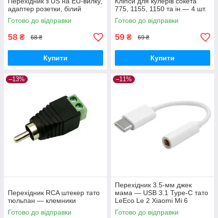
Перехідник з US на EU-вилку,
Кліпси для кулерів сокета
адаптер розетки, білий
775, 1155, 1150 та ін — 4 шт.
Готово до відправки
Готово до відправки
58
59
₴
₴
68 ₴
69 ₴
Купити
Купити
–13%
–11%
Перехідник 3.5-мм джек
Перехідник RCA штекер тато
мама — USB 3.1 Type-C тато
тюльпан — клемники
LeEco Le 2 Xiaomi Mi 6
Готово до відправки
Готово до відправки