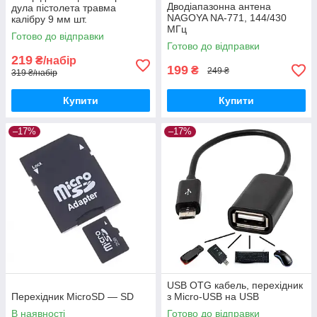
Дводіапазонна антена
дула пістолета травма
NAGOYA NA-771, 144/430
калібру 9 мм шт.
МГц
Готово до відправки
Готово до відправки
219
₴/набір
199
₴
249 ₴
319 ₴/набір
Купити
Купити
–17%
–17%
USB OTG кабель, перехідник
Перехідник MicroSD — SD
з Micro-USB на USB
В наявності
Готово до відправки