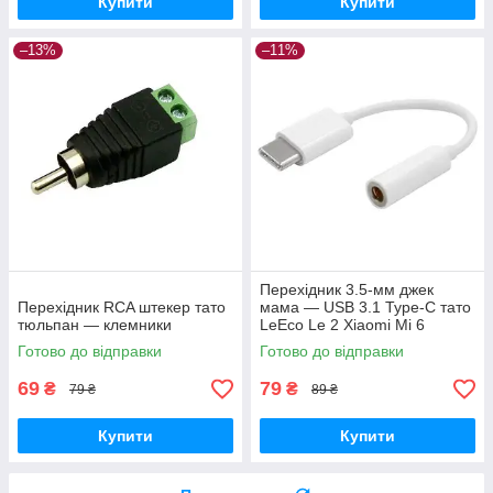
Купити
Купити
–13%
–11%
Перехідник 3.5-мм джек
Перехідник RCA штекер тато
мама — USB 3.1 Type-C тато
тюльпан — клемники
LeEco Le 2 Xiaomi Mi 6
Готово до відправки
Готово до відправки
69
79
₴
₴
79 ₴
89 ₴
Купити
Купити