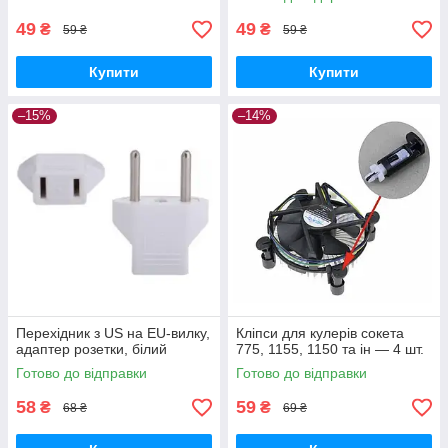
49
49
₴
₴
59 ₴
59 ₴
Купити
Купити
–15%
–14%
Перехідник з US на EU-вилку,
Кліпси для кулерів сокета
адаптер розетки, білий
775, 1155, 1150 та ін — 4 шт.
Готово до відправки
Готово до відправки
58
59
₴
₴
68 ₴
69 ₴