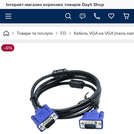
Інтернет-магазин корисних товарів Dayli Shop
Товари та послуги
FD
Кабель VGA на VGA (папа-пап
–6%