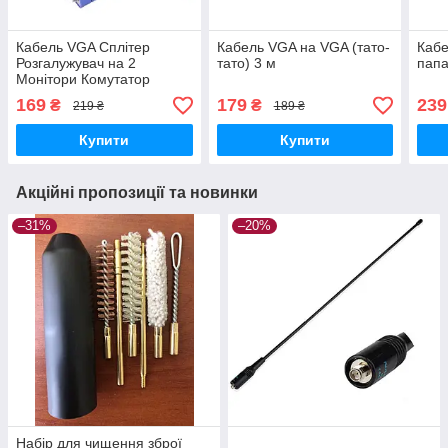
Кабель VGA Сплітер
Кабель VGA на VGA (тато-
Кабе
Розгалужувач на 2
тато) 3 м
пап
Монітори Комутатор
Кабель Перехідник
169
179
239
₴
₴
219 ₴
189 ₴
Купити
Купити
Акційні пропозиції та новинки
–31%
–20%
Набір для чищення зброї