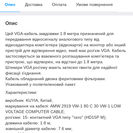
Опис
Доставка
Оплата
Умови повернення
Опис
Цей VGA-кабель завдовжки 1.8 метра призначений для
передавання відеосигналу аналогового типу від
відеоадаптера комп'ютера (відеокарти) на монітор або інший
пристрій для відтворення відео, який має роз'єм VGA. Кабель
застосовується за взаємного розташування комп'ютера та
пристрою, що відтворює, на відстані до 1.8 метра.
Штекери VGA роз'єму мають затискні гвинти для надійної
фіксації з'єднання.
Кабель обладнаний двома феритовими фільтрами.
Упакований у поліетиленовий пакет.
Характеристики:
виробник: KUYIA, Китай;
маркування на кабелі: AMW 2919 VW-1 80 C 30 VW-1 LOW
VOLTAGE COMPUTER CABLE;
роз'єми: 15- контактний VGA типу "тато" (HD15P M);
довжина кабелю: 1.8 м;
зовнішній діаметр кабелю: 7.6 мм;