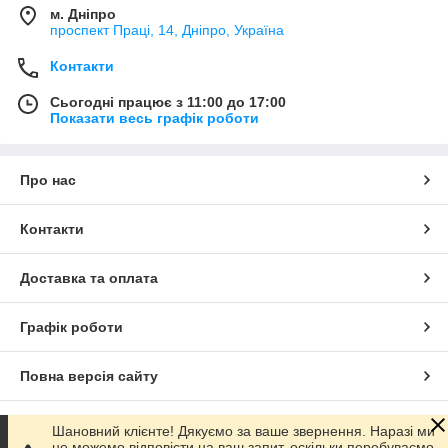
м. Дніпро
проспект Праці, 14, Дніпро, Україна
Контакти
Сьогодні працює з 11:00 до 17:00
Показати весь графік роботи
Про нас
Контакти
Доставка та оплата
Графік роботи
Повна версія сайту
Сайт створено на маркетплейсі
Prom.ua
Шановний клієнте! Дякуємо за ваше звернення. Наразі ми
не можемо відповісти на ваш запит, оскільки перебуваємо