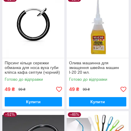
Пірсинг кільце сережки
Олива машинна для
обманка для носа вуха губи
змащення швейна машин
кліпса кафа септум (чорний)
І-20 20 мл.
Готово до відправки
Готово до відправки
49
49
₴
₴
99 ₴
99 ₴
Купити
Купити
–51%
–46%