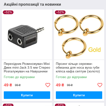
Акційні пропозиції та новинки
–51%
–51%
Перехідник Розмножувач Міні
Пірсинг кільце сережки-
Джек mini-Jack 3.5 мм Стерео
обманка для носа вуха губи
Розгалужувач на Навушники
кліпса кафа септум (золото)
Готово до відправки
Готово до відправки
49
49
₴
₴
99 ₴
99 ₴
Купити
Купити
–51%
–51%