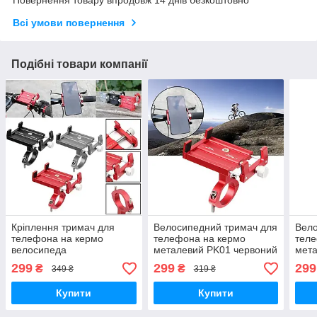
Всі умови повернення
Подібні товари компанії
Кріплення тримач для
Велосипедний тримач для
Вело
телефона на кермо
телефона на кермо
теле
велосипеда
металевий PK01 червоний
мет
сріб
299
299
299
₴
₴
349 ₴
319 ₴
Купити
Купити