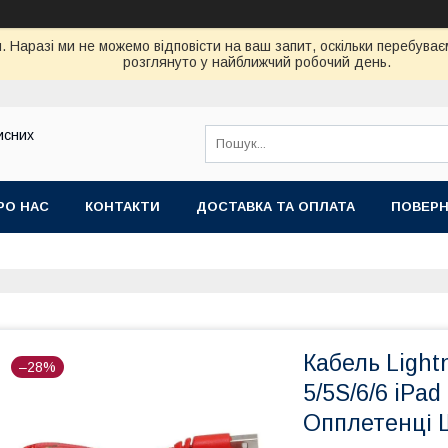
. Наразі ми не можемо відповісти на ваш запит, оскільки перебув
розглянуто у найближчий робочий день.
исних
РО НАС
КОНТАКТИ
ДОСТАВКА ТА ОПЛАТА
ПОВЕРН
Кабель Light
–28%
5/5S/6/6 iPa
Опплетенці Ш