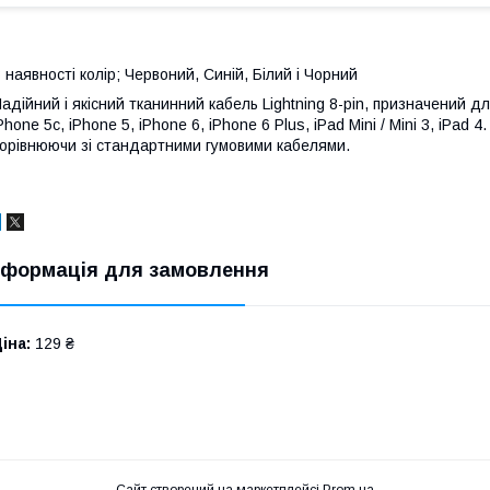
 наявності колір; Червоний, Синій, Білий і Чорний
адійний і якісний тканинний кабель Lightning 8-pin, призначений 
Phone 5c, iPhone 5, iPhone 6, iPhone 6 Plus, iPad Mini / Mini 3, iP
орівнюючи зі стандартними гумовими кабелями.
нформація для замовлення
іна:
129 ₴
Сайт створений на маркетплейсі
Prom.ua