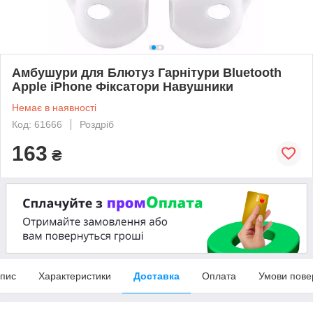
Амбушури для Блютуз Гарнітури Bluetooth
Apple iPhone Фіксатори Навушники
Немає в наявності
Код: 61666
Роздріб
163
₴
пис
Характеристики
Доставка
Оплата
Умови пове