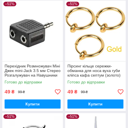
–51%
–51%
Перехідник Розмножувач Міні
Пірсинг кільце сережки-
Джек mini-Jack 3.5 мм Стерео
обманка для носа вуха губи
Розгалужувач на Навушники
кліпса кафа септум (золото)
Готово до відправки
Готово до відправки
49
49
₴
₴
99 ₴
99 ₴
Купити
Купити
–51%
–51%