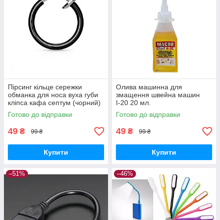
Пірсинг кільце сережки
Олива машинна для
обманка для носа вуха губи
змащення швейна машин
кліпса кафа септум (чорний)
І-20 20 мл.
Готово до відправки
Готово до відправки
49
49
₴
₴
99 ₴
99 ₴
Купити
Купити
–51%
–46%