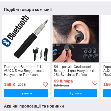
Подібні товари компанії
Гарнітура Bluetooth 4.1
S/L - розмір Силіконові
Гарн
AUX 3.5 мм Бездротовий
Вкладиші для Навушників
AUX 
Навушники Приймач
JBL Synchros Reflect
Прий
Ресивер Блютуз Авто
Bluetooth Гарнітура
Авто
69
₴/пара
Амбушюри
159
159
₴
209 ₴
119 ₴/пара
Купити
Купити
Акційні пропозиції та новинки