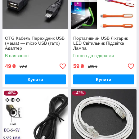
OTG Кабель Перехідник USB
Портативний USB Ліхтарик
(мама) — micro USB (тато)
LED Світильник Підсвітка
Адаптер
Лампа
В наявності
Готово до відправки
49
59
₴
₴
99 ₴
109 ₴
Купити
Купити
–46%
–42%