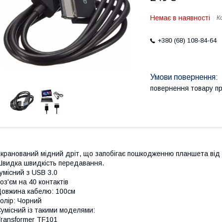
Немає в наявності
К
+380 (68) 108-84-64
повернення товару п
кранований мідний дріт, що запобігає пошкодженню планшета від 
видка швидкість передавання.
умісний з USB 3.0
оз'єм на 40 контактів
овжина кабелю: 100см
олір: Чорний
умісний із такими моделями:
ransformer TF101