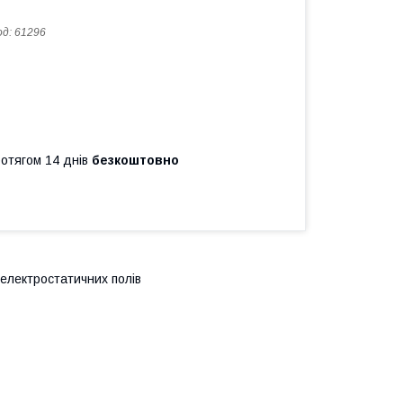
од:
61296
ротягом 14 днів
безкоштовно
електростатичних полів