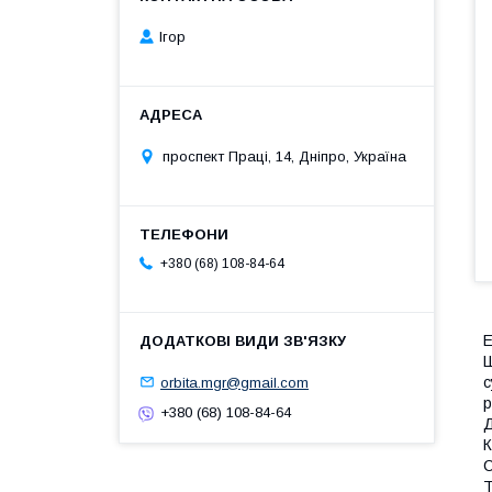
Ігор
проспект Праці, 14, Дніпро, Україна
+380 (68) 108-84-64
Е
Ш
с
orbita.mgr@gmail.com
р
+380 (68) 108-84-64
Д
К
С
T