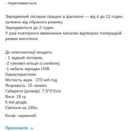
- переливається.
Заряджений ліхтарик працює в діапазоні — від 4 до 12 годин,
залежно від обраного режиму.
Заряджається до 2 годин.
У разі повторного ввімкнення мигалки відтворює попередній
режим миготіння.
До комплектації входить:
- 1 задний ліхтарик;
-2 гумових кільця із силікону;
-1 кабель зарядки USB.
Характеристики:
Місткість акум.: 270 мА·год
Яскравість: 15 люмен
Габарити (розмір): 7.5*3*2cm
Вага: 18 гр
5 led діодів.
Світіння на 180o.
Колір: червоний.
Приховати