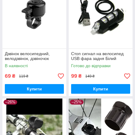
Дзвінок велосипедний,
Стоп сигнал на велосипед
велодзвінок, дзвіночок
USB фара задня Білий
В наявності
Готово до відправки
69
99
₴
₴
119 ₴
149 ₴
Купити
Купити
–26%
–25%