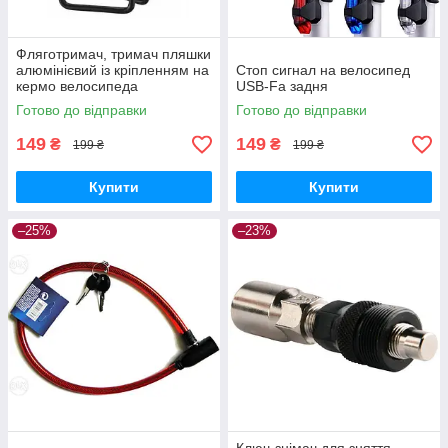
Фляготримач, тримач пляшки
алюмінієвий із кріпленням на
Стоп сигнал на велосипед
кермо велосипеда
USB-Fа задня
Готово до відправки
Готово до відправки
149
149
₴
₴
199 ₴
199 ₴
Купити
Купити
–25%
–23%