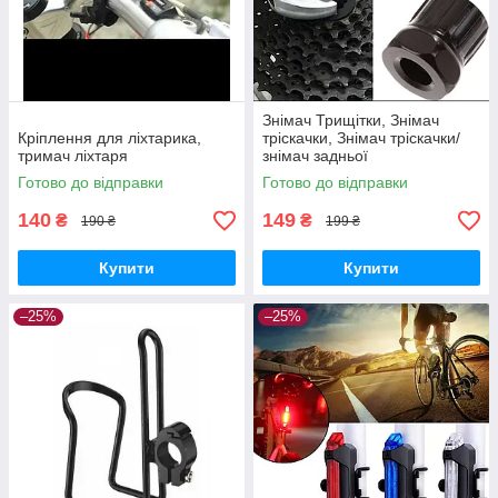
Знімач Трищітки, Знімач
Кріплення для ліхтарика,
тріскачки, Знімач тріскачки/
тримач ліхтаря
знімач задньої
касети,ЧОРНИЙ
Готово до відправки
Готово до відправки
140
149
₴
₴
190 ₴
199 ₴
Купити
Купити
–25%
–25%