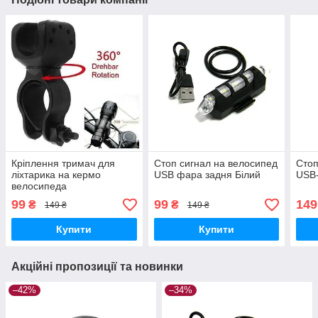
Кріплення тримач для
Стоп сигнал на велосипед
Стоп
ліхтарика на кермо
USB фара задня Білий
USB-
велосипеда
99
99
149
₴
₴
149 ₴
149 ₴
Купити
Купити
Акційні пропозиції та новинки
–42%
–34%