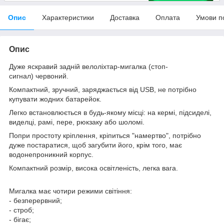
Опис
Характеристики
Доставка
Оплата
Умови п
Опис
Дуже яскравий задній велоліхтар-мигалка (стоп-
сигнал) червоний.
Компактний, зручний, заряджається від USB, не потрібно
купувати жодних батарейок.
Легко встановлюється в будь-якому місці: на кермі, підсиделі,
виделці, рамі, пере, рюкзаку або шоломі.
Попри простоту кріплення, кріпиться "намертво", потрібно
дуже постаратися, щоб загубити його, крім того, має
водонепроникний корпус.
Компактний розмір, висока освітленість, легка вага.
Мигалка має чотири режими світіння:
- безперервний;
- строб;
- бігає;